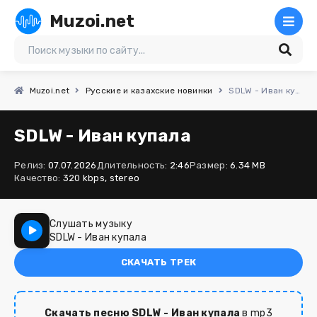
Muzoi.net
Muzoi.net
Русские и казахские новинки
SDLW - Иван купала
SDLW - Иван купала
Релиз:
07.07.2026
Длительность:
2:46
Размер:
6.34 MB
Качество:
320 kbps, stereo
Слушать музыку
SDLW - Иван купала
СКАЧАТЬ ТРЕК
Скачать песню SDLW - Иван купала
в mp3