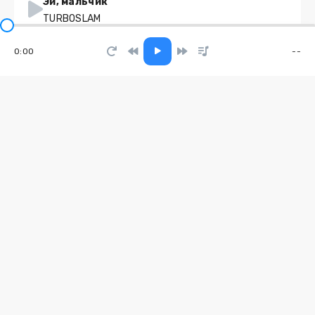
Эй, мальчик
TURBOSLAM
0:00
--
Поезда
Андрей Бурдуковский
Мышеловка
Enina
Покажи
Лифгрей
Снег на ресницах
SDLW
Dn(m)c
auratoshi