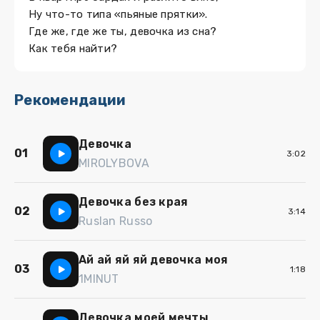
Ну что-то типа «пьяные прятки».
Где же, где же ты, девочка из сна?
Как тебя найти?
Рекомендации
Девочка
01
3:02
MIROLYBOVA
Девочка без края
02
3:14
Ruslan Russo
Ай ай яй яй девочка моя
03
1:18
1MINUT
Девочка моей мечты