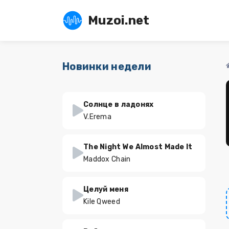
Muzoi.net
Новинки недели
Солнце в ладонях
V.Erema
The Night We Almost Made It
Maddox Chain
Целуй меня
Kile Qweed