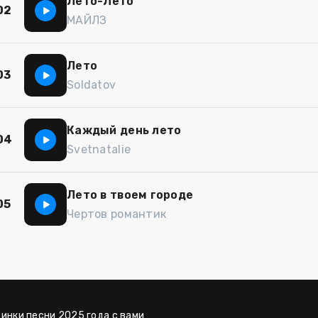
Лето-Лето
02
МАЙЛЗ
Лето
03
Soldatov
Каждый день лето
04
Svetnatalie
Лето в твоем городе
05
Чертов романтик
винки песни 2025 года с вами