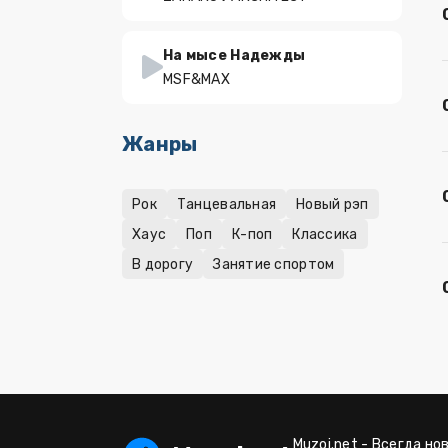
На мысе Надежды
MSF&MAX
Жанры
Рок
Танцевальная
Новый рэп
Хаус
Поп
К-поп
Классика
В дорогу
Занятие спортом
Muzoi.net - Всегда но