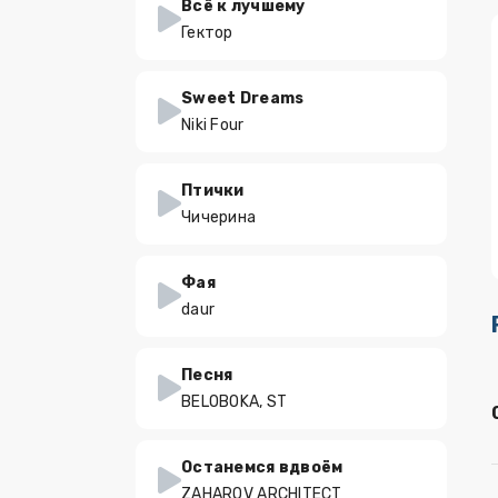
Всё к лучшему
Гектор
Sweet Dreams
Niki Four
Птички
Чичерина
Фая
daur
Песня
BELOBOKA, ST
Останемся вдвоём
ZAHAROV ARCHITECT