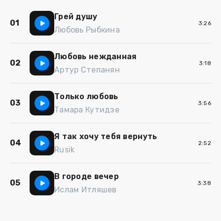
Грей душу
01
3:26
Любовь Рыбкина
Любовь нежданная
02
3:18
Артур Степанян
Только любовь
03
3:56
Тамара Кутидзе
Я так хочу тебя вернуть
04
2:52
Rusik
В городе вечер
05
3:38
Ислам Итляшев