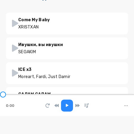
Come My Baby
XRISTXAN
Ивушки, вы ивушки
SEGAKIM
ICE x3
Moreart, Fardi, Just Damir
САЛАМ САЛАМ
Moonwalkersmusic
0:00
--
Увези меня
Ильяс Хаджиев, Лейсан Сафарова