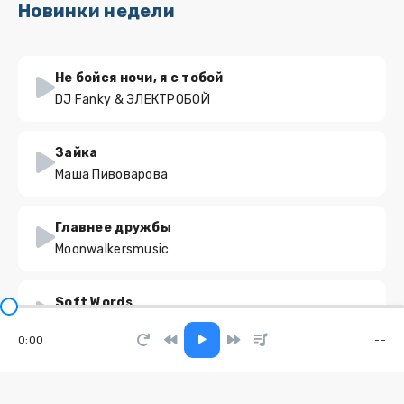
Новинки недели
Не бойся ночи, я с тобой
DJ Fanky & ЭЛЕКТРОБОЙ
Зайка
Маша Пивоварова
Главнее дружбы
Moonwalkersmusic
Soft Words
V A E L O R A
0:00
--
Не доверяй в этом мире никому
Наши Слёзы