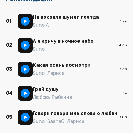
На вокзале шумят поезда
01
3:26
Suno Ai
А я кричу в ночное небо
02
4:33
Suno
Какая осень посмотри
03
1:30
Suno, Лариса
Грей душу
04
3:26
Любовь Рыбкина
Говори говори мне слова о любви
05
3:00
Suno, SashaG, Лариса