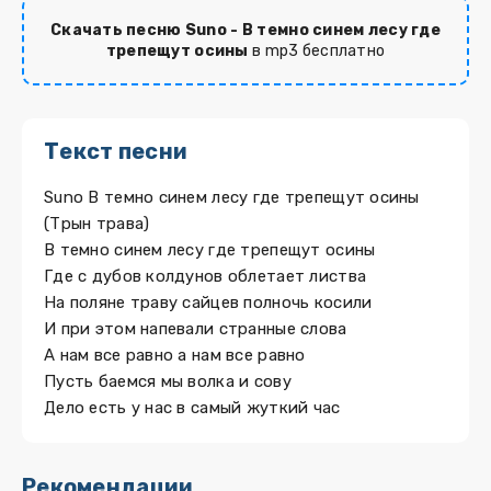
Скачать песню Suno - В темно синем лесу где
трепещут осины
в mp3 бесплатно
Текст песни
Suno В темно синем лесу где трепещут осины
(Трын трава)
В темно синем лесу где трепещут осины
Где с дубов колдунов облетает листва
На поляне траву сайцев полночь косили
И при этом напевали странные слова
А нам все равно а нам все равно
Пусть баемся мы волка и сову
Дело есть у нас в самый жуткий час
Рекомендации