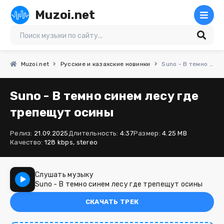
Muzoi.net
Muzoi.net
Русские и казахские новинки
Suno - В темно синем лесу где трепещут осины
Suno - В темно синем лесу где
трепещут осины
Релиз:
21.09.2025
Длительность:
4:37
Размер:
4.25 MB
Качество:
128 kbps, stereo
Слушать музыку
Suno - В темно синем лесу где трепещут осины
СКАЧАТЬ ТРЕК