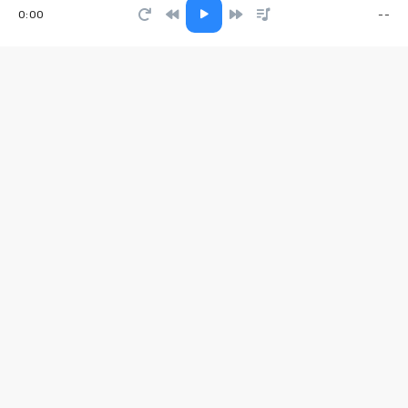
0:00
--
The Night We Almost Made It
Maddox Chain
Целуй меня
Kile Qweed
Всё к лучшему
Гектор
Sweet Dreams
Niki Four
Птички
Чичерина