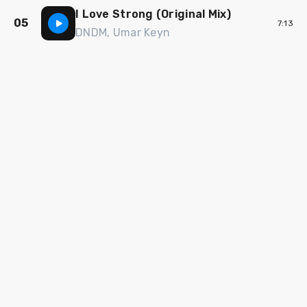
I Love Strong (Original Mix)
05
7:13
DNDM, Umar Keyn