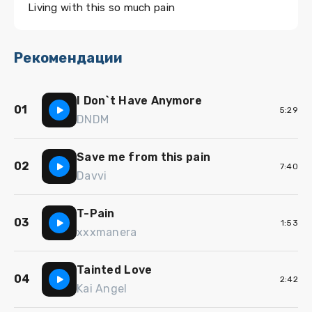
Living with this so much pain
Рекомендации
I Don`t Have Anymore
01
5:29
DNDM
Save me from this pain
02
7:40
Davvi
T-Pain
03
1:53
xxxmanera
Tainted Love
04
2:42
Kai Angel