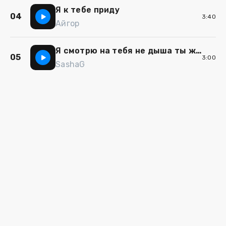
Я к тебе приду
04
3:40
Айгор
Я смотрю на тебя не дыша ты желанна и так хороша
05
3:00
SashaG