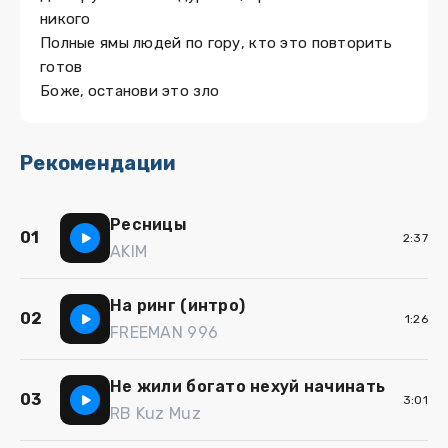
никого
Полные ямы людей по гору, кто это повторить
готов
Боже, останови это зло
Рекомендации
Ресницы
01
2:37
AKIM
На ринг (интро)
02
1:26
FREEMAN 996
Не жили богато нехуй начинать
03
3:01
RB Kuz Muz