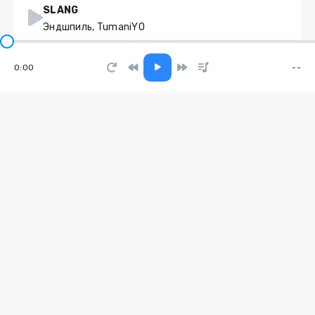
SLANG
Эндшпиль, TumaniYO
Золотая свадьба
0:00
--
Студия "Офицеры России"
Ainult sildid vabariik
RB Kuz Muz
Всем электрощиток
Госпожа Эвелин
С кем по жизни суждено мне быть
Елена Карпук
Титаник