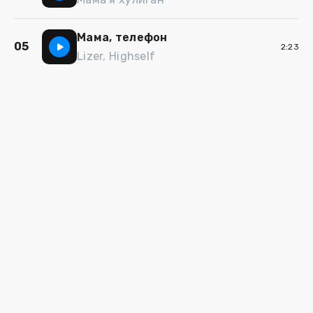
Мама, телефон
05
2:23
Lizer, Highself