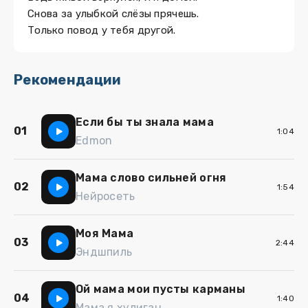
Снова за улыбкой слёзы прячешь.
Только повод у тебя другой.
Рекомендации
Если бы ты знала мама
01
1:04
Edmon
Мама слово сильней огня
02
1:54
Нейросеть
Моя Мама
03
2:44
Эндшпиль
Ой мама мои пусты карманы
04
1:40
Мама я хулиган