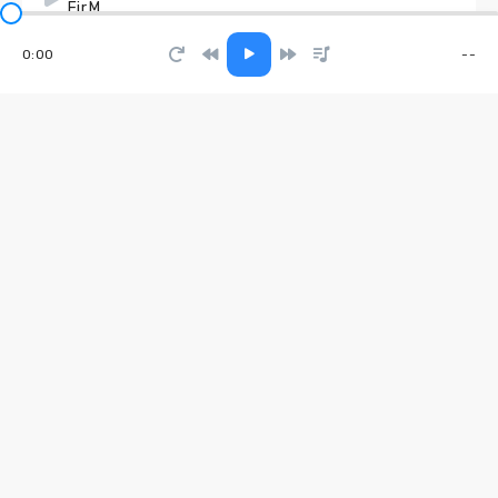
Eir.M
0:00
--
Маман
Бурановские Бабушки, Прохор Шаляпин
Все твои обманы
Полутон
Static Hearts
V A E L O R A
Я молю
TAIROVA, VERDЯ
Знали
Адыл Ибрагимов