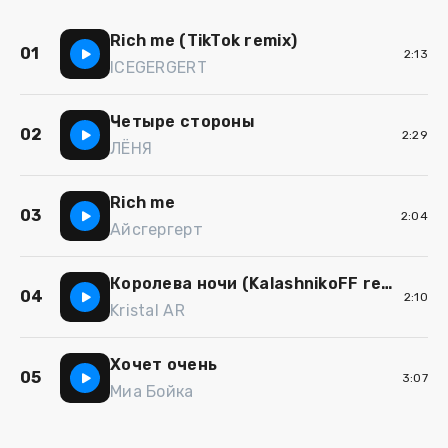
Rich me (TikTok remix)
01
2:13
ICEGERGERT
Четыре стороны
02
2:29
ЛЁНЯ
Rich mе
03
2:04
Айсгергерт
Королева ночи (KalashnikoFF remix)
04
2:10
Kristal AR
Хочет очень
05
3:07
Миа Бойка