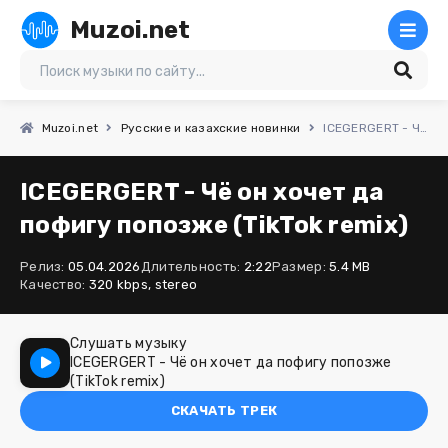
Muzoi.net
Muzoi.net
Русские и казахские новинки
ICEGERGERT - Чё он хочет да пофигу попозже (TikTok remix)
ICEGERGERT - Чё он хочет да
пофигу попозже (TikTok remix)
Релиз:
05.04.2026
Длительность:
2:22
Размер:
5.4 MB
Качество:
320 kbps, stereo
Слушать музыку
ICEGERGERT - Чё он хочет да пофигу попозже
(TikTok remix)
СКАЧАТЬ ТРЕК