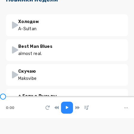
Холодом
A-Sultan
Best Man Blues
almost real.
Скучаю
Maksvibe
+ Если с Лысьвы
Неуловимый
0:00
--
Три топора
Moonwalkermusic