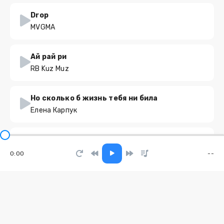
Drop
MVGMA
Ай рай ри
RB Kuz Muz
Но сколько б жизнь тебя ни била
Елена Карпук
Имею право
Artvenka
0:00
--
9Mm
Andery Toronto, METRO PRO
Same Old Roads