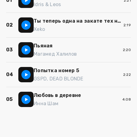
01
2:21
Idris & Leos
Ты теперь одна на закате тех ночей
02
2:19
Xeko
Пьяная
03
2:20
Магамед Халилов
Попытка номер 5
04
2:22
GSPD, DEAD BLONDE
Любовь в деревне
05
4:08
Инна Шам