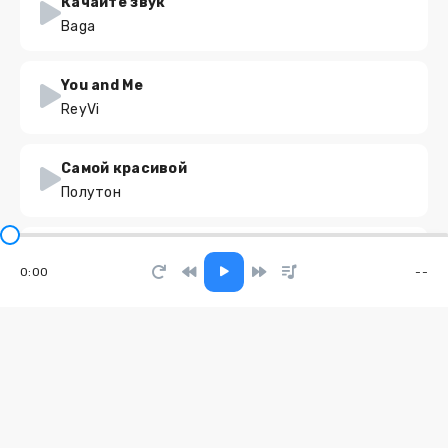
Качайте звук
Baga
You and Me
ReyVi
Самой красивой
Полутон
Still Believe
0:00
--
BAKHADIROFF
Шёл по ней куда не знаю
Орёл
Endless Fever
Mari Blen