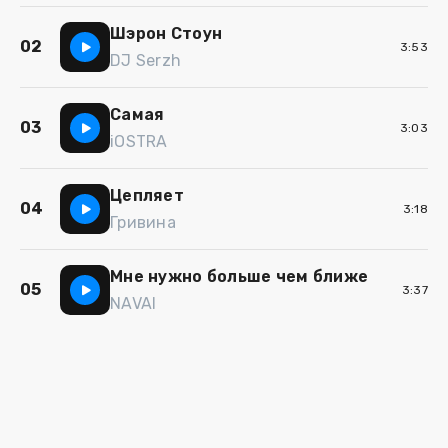
Шэрон Стоун
02
3:53
DJ Serzh
Самая
03
3:03
iOSTRA
Цепляет
04
3:18
Гривина
Мне нужно больше чем ближе
05
3:37
NAVAI