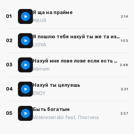
Я ща на прайме
01
2:14
MAUR
Я пошлю тебя нахуй ты же та из элит
02
1:03
LIOVA
Нахуй мне лове лове если есть лавэ лавэ
03
2:48
Wenom
Нахуй ты целуешь
04
3:31
ENDY
Быть богатым
05
2:57
Voskresenskii feat. Платина