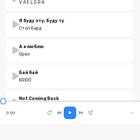
V A E L O R A
Я буду эту, буду ту
Стоп Кард
А я люблю
Орёл
Бай бай
KRIDO
Not Coming Back
Dmitrii G
0:00
--
Подари мне
Z1Y1X1