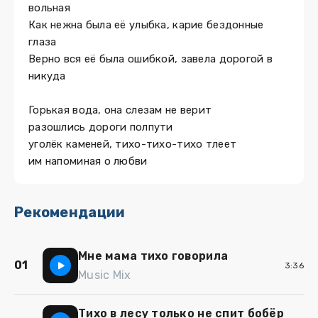
вольная
Как нежна была её улыбка, карие бездонные
глаза
Верно вся её была ошибкой, завела дорогой в
никуда
Горькая вода, она слезам не верит
разошлись дороги полпути
уголёк каменей, тихо-тихо-тихо тлеет
им напоминая о любви
Рекомендации
Мне мама тихо говорила
01
3:36
Music Mix
Тихо в лесу только не спит бобёр