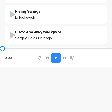
Flying Swings
Dj Nickovich
В этом замкнутом круге
Sergey Golos Drugogo
Качайте звук
0:00
--
Baga
You and Me
ReyVi
Самой красивой
Полутон