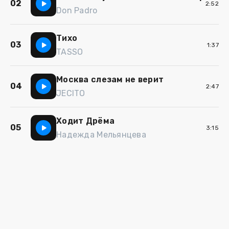
02
2:52
Don Padro
Тихо
03
1:37
TASSO
Москва слезам не верит
04
2:47
JECITO
Ходит Дрёма
05
3:15
Надежда Мельянцева