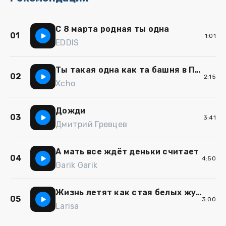
С 8 марта родная ты одна
01
1:01
EDDIS
Ты такая одна как та башня в Париже
02
2:15
Xcho
Дожди
03
3:41
Дмитрий Гревцев
А мать все ждёт деньки считает
04
4:50
Garik Garik
Жизнь летят как стая белых журавлей
05
3:00
Larisa