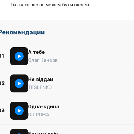
Ти знаєш що не можем бути окремо
Рекомендации
А тебе
01
Олег Кензов
Не віддам
02
TESLENKO
Одна-єдина
03
DJ ROMA
Багато слів