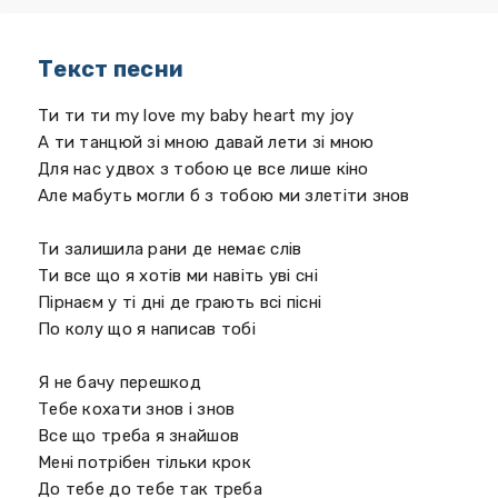
Текст песни
Ти ти ти my love my baby heart my joy
А ти танцюй зі мною давай лети зі мною
Для нас удвох з тобою це все лише кіно
Але мабуть могли б з тобою ми злетіти знов
Ти залишила рани де немає слів
Ти все що я хотів ми навіть уві сні
Пірнаєм у ті дні де грають всі пісні
По колу що я написав тобі
Я не бачу перешкод
Тебе кохати знов і знов
Все що треба я знайшов
Мені потрібен тільки крок
До тебе до тебе так треба