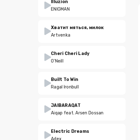
Illuzion
ENIGMAN
Хватит мяться, милок
Artvenka
Cheri Cheri Lady
O'Neill
Built To Win
Ragal Ironbull
JAIBARAQAT
Aiqap feat. Arsen Dossan
Electric Dreams
Adex