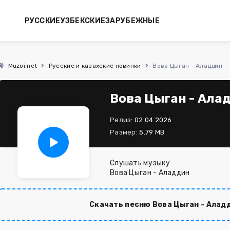
РУССКИЕ
УЗБЕКСКИЕ
ЗАРУБЕЖНЫЕ
Muzoi.net
Русские и казахские новинки
Вова Цыган - Аладдин
Вова Цыган - Ала
Релиз:
02.04.2026
Размер:
5.79 MB
Слушать музыку
Вова Цыган - Аладдин
Скачать песню Вова Цыган - Алад