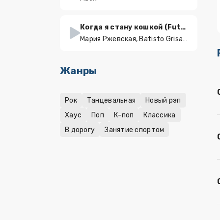
Когда я стану кошкой (Future garage remix)
Мария Ржевская, Batisto Grisagone
Жанры
Рок
Танцевальная
Новый рэп
Хаус
Поп
К-поп
Классика
В дорогу
Занятие спортом