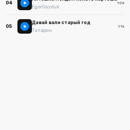
04
1:06
EgorGayduk
Давай вали старый год
05
1:16
Татарин