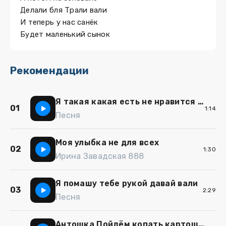
Делали бля Трали вали
И теперь у нас санёк
Будет маленький сынок
Рекомендации
Я такая какая есть не нравится вали
01
1:14
Песня
Моя улыбка не для всех
02
1:30
Ирина Завадская 888
Я помашу тебе рукой давай вали
03
2:29
Песня
Антошка Пойдём копать картошку (ИИ кавер)