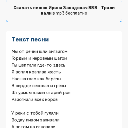
Скачать песню Ирина Завадская 888 - Трали
вали
в mp3 бесплатно
Текст песни
Мы от речки шли зигзагом
Гордым и неровным шагом
Ты шептала где-то здесь
Я вопил крапива жесть
Нас шатало как берёзы
В сердце сеновал и грёзы
Штурмом взяли старый ров
Разогнали всех коров
У реки с тобой гуляли
Водку пивом запивали
А потом на сеновале