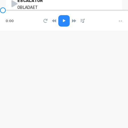
ESCALATOR
OBLADAET
0:00
--
SLANG
Эндшпиль, TumaniYO
Золотая свадьба
Студия "Офицеры России"
Ainult sildid vabariik
RB Kuz Muz
Всем электрощиток
Госпожа Эвелин
С кем по жизни суждено мне быть
Елена Карпук