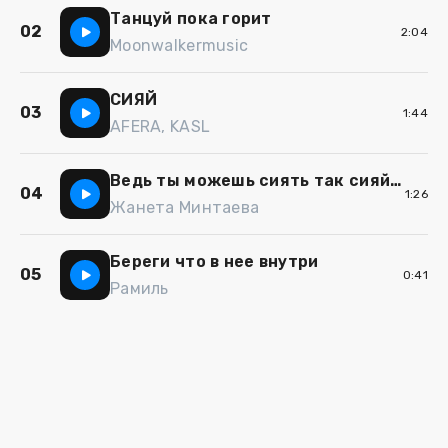
Танцуй пока горит
02
2:04
Moonwalkermusic
СИЯЙ
03
1:44
AFERA, KASL
Ведь ты можешь сиять так сияй кавер
04
1:26
Жанета Минтаева
Береги что в нее внутри
05
0:41
Рамиль