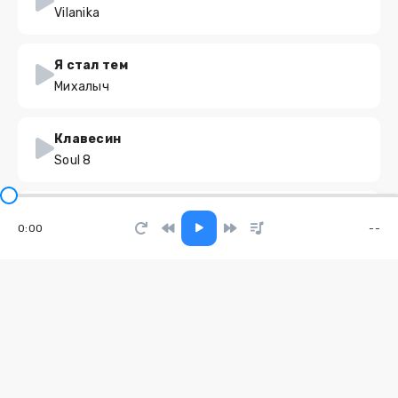
Vilanika
Я стал тем
Михалыч
Клавесин
Soul 8
Мало мало мало малоооооо
0:00
--
Айви
Жүрегім ауырып жатыр
Sadraddin
Добрый Шубин
Сан Саныч