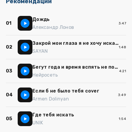
Рекомендации
Дождь
01
3:47
Александр Лонов
Закрой мои глаза я не хочу искать
02
1:48
SAYAN
Бегут года и время вспять не повернуть ии кавер
03
4:21
Нейросеть
Если б не было тебя cover
04
3:49
Armen Dolinyan
Где тебя искать
05
1:54
UNIK