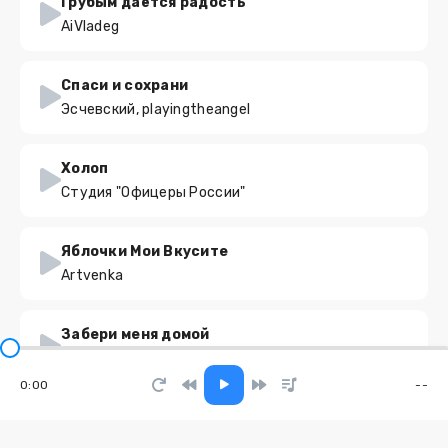
Грубым даётся радость
AiVladeg
Спаси и сохрани
Эсчевский, playingtheangel
Холоп
Студия "Офицеры России"
Яблочки Мои Вкусите
Artvenka
Забери меня домой
Честный
0:00
--
Гарден
WARYKID