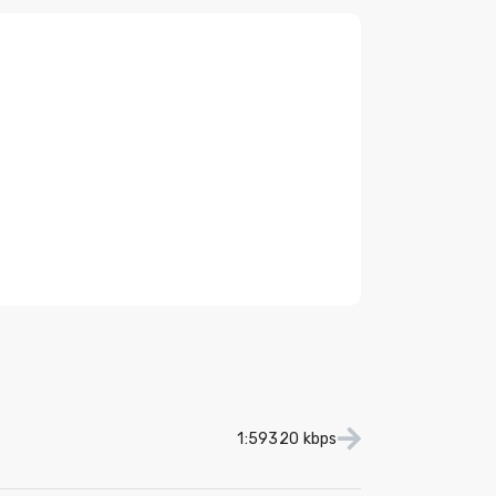
1:59
320 kbps