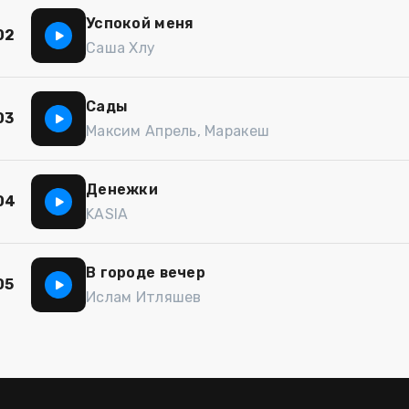
Успокой меня
02
Саша Хлу
Сады
03
Максим Апрель, Маракеш
Денежки
04
KASIA
В городе вечер
05
Ислам Итляшев