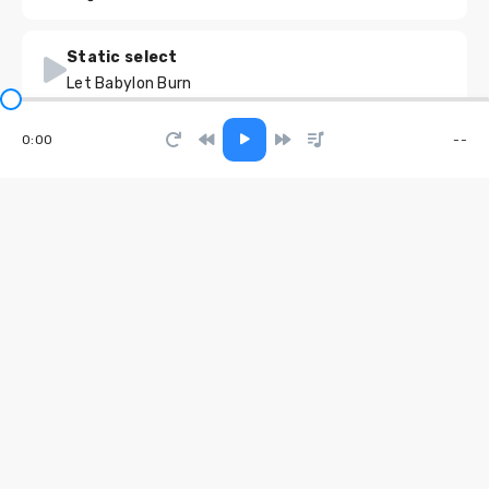
Static select
Let Babylon Burn
0:00
--
Back to You
DIAZZA
Ты сильнее чем думаешь
EdisonFit
Давай будем трахаться, но не влюбляться
Лялька
Я отпускаю тебя
Ramzes