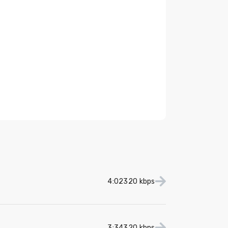
4:02
320 kbps
3:34
320 kbps