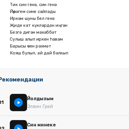
Тик син генә, син генә
Йөрәгем сине сайлады
Иркәм шуны бел генә
Җиде кат күкләрдән иңгән
Безгә дигән мәхәббәт
Сулыш алып иркен hавам
Барысы өчен рәхмәт
Кояш булып, ай дай балкып
Рекомендации
Йолдызым
01
Элвин Грей
Син минеке
02