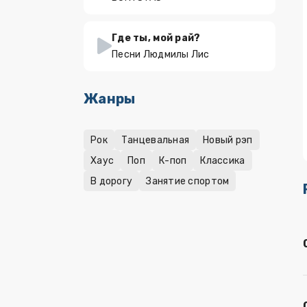
Где ты, мой рай?
Песни Людмилы Лис
Жанры
Рок
Танцевальная
Новый рэп
Хаус
Поп
К-поп
Классика
В дорогу
Занятие спортом