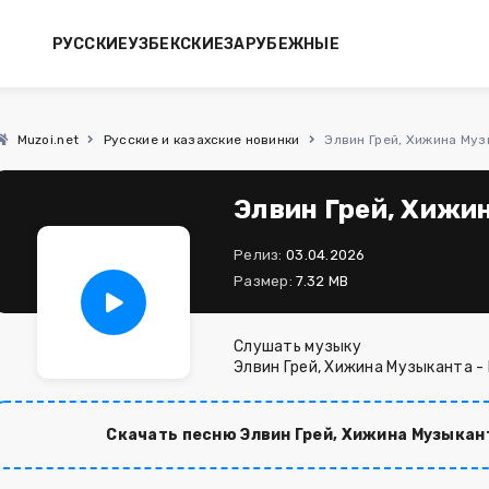
РУССКИЕ
УЗБЕКСКИЕ
ЗАРУБЕЖНЫЕ
Muzoi.net
Русские и казахские новинки
Элвин Грей, Хижина Муз
Элвин Грей, Хижи
Релиз:
03.04.2026
Размер:
7.32 MB
Слушать музыку
Элвин Грей, Хижина Музыканта -
Скачать песню Элвин Грей, Хижина Музыкант