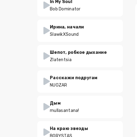
In My Soul
Bob Dominator
Ирина, начали
SlawikXSound
Шепот, робкое дыхание
Zlatentsia
Расскажи подругам
NUGZAR
Дым
mullasantana!
На краю звезды
BORYSTAS