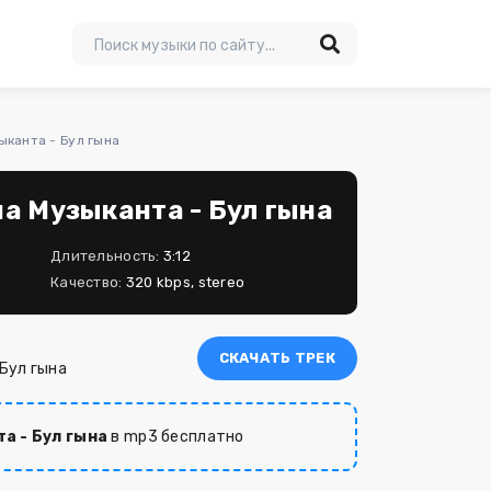
ыканта - Бул гына
на Музыканта - Бул гына
Длительность:
3:12
Качество:
320 kbps, stereo
СКАЧАТЬ ТРЕК
 Бул гына
а - Бул гына
в mp3 бесплатно