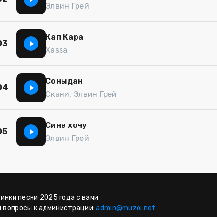
Элвин Грей
Кап Кара
03
Xassa
Соныдан
04
Скани, Элвин Грей
Сине хочу
05
Элвин Грей
винки песни 2025 года с вами
и вопросы к администрации:
admin@muzoi.net