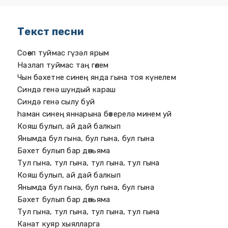
Текст песни
Соөеп туймас гүзәл ярым
Назлап туймас таң гөлем
Чын бәхетне синең янда гына тоя күнелем
Синдә генә шундый караш
Синдә генә сылу буй
hаман синең яннарына бөтерелә минем уй
Кояш булып, ай дай балкып
Янымда бул гына, бул гына, бул гына
Бәхет булып бар дөньяма
Тул гына, тул гына, тул гына, тул гына
Кояш булып, ай дай балкып
Янымда бул гына, бул гына, бул гына
Бәхет булып бар дөньяма
Тул гына, тул гына, тул гына, тул гына
Канат куяр хыялларга