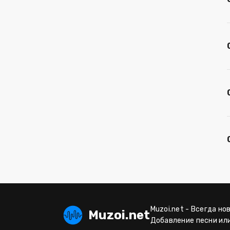
Muzoi.net - Всегда но
Muzoi.net
Добавление песни ил