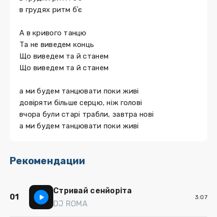
в грудях ритм бʼє
А в кривого танцю
Та не виведем конць
Що виведем та й станем
Що виведем та й станем
а ми будем танцювати поки живі
довіряти більше серцю, ніж голові
вчора були старі трабли, завтра нові
а ми будем танцювати поки живі
Рекомендации
Стривай сенйоріта
01
3:07
DJ ROMA