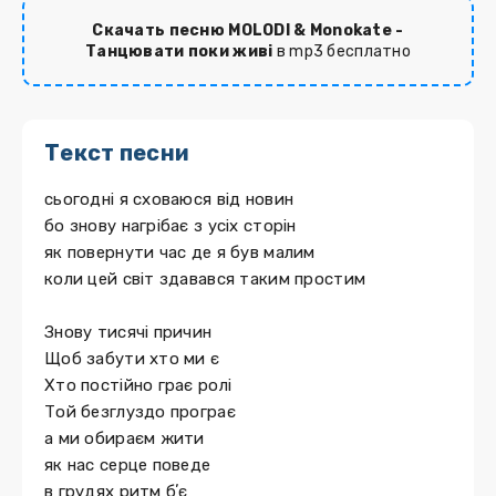
Скачать песню MOLODI & Monokate -
Танцювати поки живі
в mp3 бесплатно
Текст песни
сьогодні я сховаюся від новин
бо знову нагрібає з усіх сторін
як повернути час де я був малим
коли цей світ здавався таким простим
Знову тисячі причин
Щоб забути хто ми є
Хто постійно грає ролі
Той безглуздо програє
а ми обираєм жити
як нас серце поведе
в грудях ритм бʼє