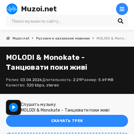
Muzoi.net
Muzoi.net
Русские и казахские новинки
MOLODI & Monokate - Танцювати поки живі
MOLODI & Monokate -
Танцювати поки живі
Релиз:
03.04.2026
Длительность:
2:29
Размер:
5.69 MB
Качество:
320 kbps, stereo
Слушать музыку
MOLODI & Monokate - Танцювати поки живі
СКАЧАТЬ ТРЕК