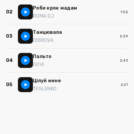
Роби крок мадам
02
1:55
ROMA DJ
Танцювала
03
2:39
DIBROVA
Пальто
04
2:43
DOVI
Цілуй мене
05
2:27
TESLENKO