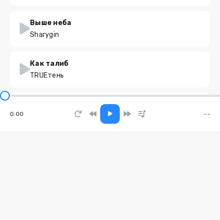
Выше неба
Sharygin
Как талиб
TRUEтень
Скоро кончится лето
0:00
--
Марат Нигматуллин
Everyday's a Lifetime
SITNIKA, Anthony E White, Tal Babitzky
Двигай телом
Энджел Жуков, kust