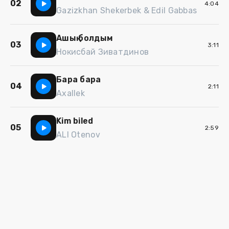
02
4:04
Gazizkhan Shekerbek & Edil Gabbas
Ашық болдым
03
3:11
Нокисбай Зиватдинов
Бара бара
04
2:11
Axallek
Kim biled
05
2:59
ALI Otenov