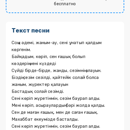
бесплатно
Текст песни
Соңы әдемі, жаным-ау, сені ұнатып қалдым
көргенім.
Байқадым, көріп, сен ғашық болып
көздерің мені күздеді
Сүйді бірде-бірде, жанды, сезімнің алауын.
Біздің сезім сезілді, қайтейік солай болса
жаным, жүректер қалауын
Бастадық солай сезімді.
Сені көріп жүретінмін, сезім баурап алды.
Мені көріп, асыраулардың бәрі жолда қалды.
Сен де маған ғашық, мен де саған ғашық.
Махаббат екеумізде басталды.
Сені көріп жүретінмін, сезім баурап алды.