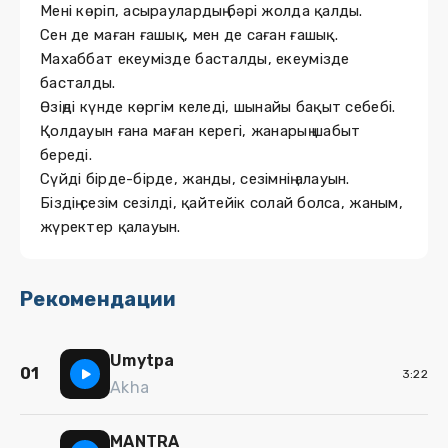
Мені көріп, асыраулардың бәрі жолда қалды.
Сен де маған ғашық, мен де саған ғашық.
Махаббат екеумізде басталды, екеумізде
басталды.
Өзіңді күнде көргім келеді, шынайы бақыт себебі.
Қолдауын ғана маған керегі, жанарың шабыт
береді.
Сүйді бірде-бірде, жанды, сезімнің алауын.
Біздің сезім сезілді, қайтейік солай болса, жаным,
жүректер қалауын.
Рекомендации
Umytpa
01
3:22
Akha
MANTRA