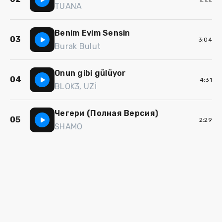
TUANA
Benim Evim Sensin
03
3:04
Burak Bulut
Onun gibi gülüyor
04
4:31
BLOK3, UZİ
Чегери (Полная Версия)
05
2:29
SHAMO