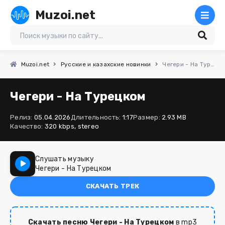
Muzoi.net
Muzoi.net
Русские и казахские новинки
Чегери - На Турецком
Чегери - На Турецком
Релиз:
05.04.2026
Длительность:
1:17
Размер:
2.93 MB
Качество:
320 kbps, stereo
Слушать музыку
Чегери - На Турецком
СКАЧАТЬ ТРЕК
Скачать песню Чегери - На Турецком
в mp3