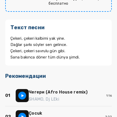
бесплатно
Текст песни
Çekeri, çekeri kalbimi yak yine.
Dağlar şarkı söyler sen gelince.
Çekeri, çekeri savrulu gün gibi.
Sana bakınca döner tüm dünya şimdi.
Рекомендации
Чегери (Afro House remix)
01
1:16
SHAMO, Dj LEki
Çocuk
02
2:22