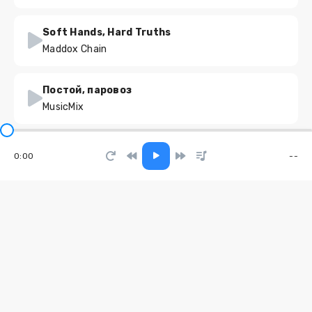
Soft Hands, Hard Truths
Maddox Chain
Постой, паровоз
MusicMix
Не бойся ночи, я с тобой
0:00
--
DJ Fanky & ЭЛЕКТРОБОЙ
Зайка
Маша Пивоварова
Главнее дружбы
Moonwalkersmusic