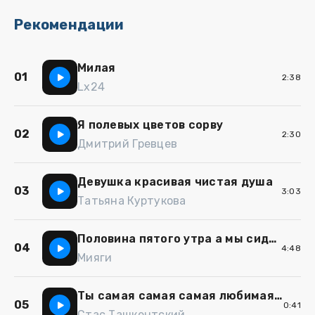
Рекомендации
Милая
01
2:38
Lx24
Я полевых цветов сорву
02
2:30
Дмитрий Гревцев
Девушка красивая чистая душа
03
3:03
Татьяна Куртукова
Половина пятого утра а мы сидим на закате
04
4:48
Мияги
Ты самая самая самая любимая моя женщина
05
0:41
Стас Ташкентский