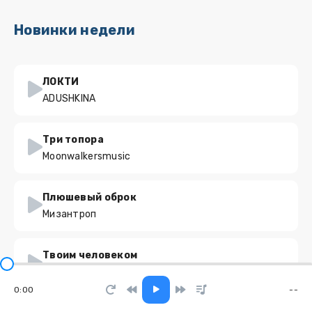
Новинки недели
ЛОКТИ
ADUSHKINA
Три топора
Moonwalkersmusic
Плюшевый оброк
Мизантроп
Твоим человеком
GUT1K
0:00
--