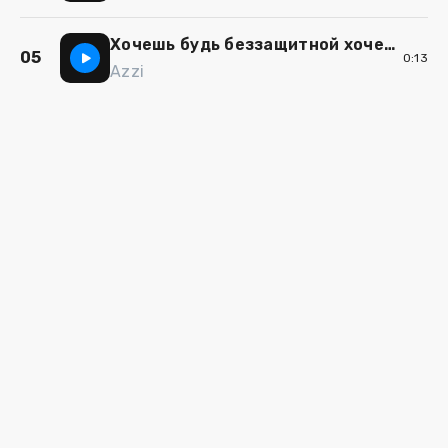
Хочешь будь беззащитной хочешь будь увязимой
05
0:13
Azzi