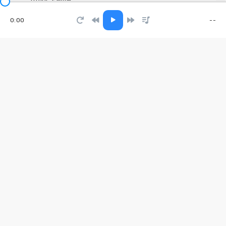
0:00
--
Выше неба
Sharygin
Как талиб
TRUEтень
Скоро кончится лето
Марат Нигматуллин
Everyday's a Lifetime
SITNIKA, Anthony E White, Tal Babitzky
Двигай телом
Энджел Жуков, kust