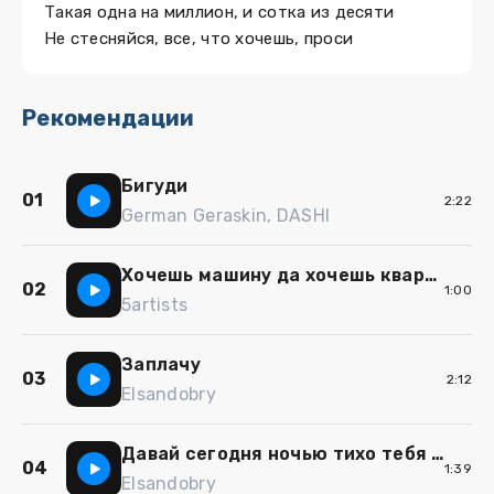
Такая одна на миллион, и сотка из десяти
Не стесняйся, все, что хочешь, проси
Рекомендации
Бигуди
01
2:22
German Geraskin, DASHI
Хочешь машину да хочешь квартиру да
02
1:00
5artists
Заплачу
03
2:12
Elsandobry
Давай сегодня ночью тихо тебя украду
04
1:39
Elsandobry