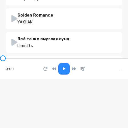
Golden Romance
YAKHAN
Всё та же смуглая луна
LeoniDъ
Duxov
0:00
--
LaF1ame, Yokv
Я не из тех
Любаша
Пацанство
KRASNOVA