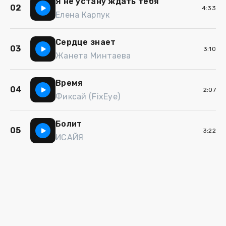
Я не устану ждать тебя
02
4:33
Елена Карпук
Сердце знает
03
3:10
Жанета Минтаева
Время
04
2:07
Фиксай (FixEye)
Болит
05
3:22
ИСАЙЯ