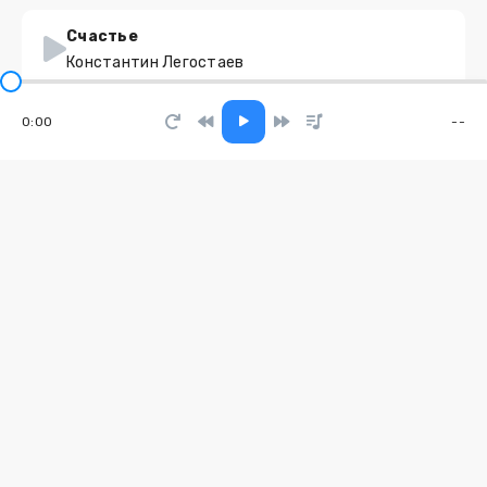
Счастье
Константин Легостаев
0:00
--
Опал
MUSIXIN
Де ниро
ВесЪ, SLIMUS
В тумане
RISSA
Когда придёт вопрос...
Людмила Ячменёва