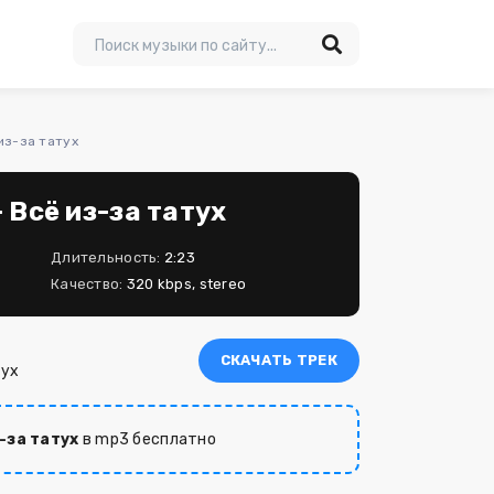
из-за татух
 Всё из-за татух
Длительность:
2:23
Качество:
320 kbps, stereo
СКАЧАТЬ ТРЕК
тух
-за татух
в mp3 бесплатно