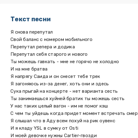
Текст песни
Я снова перепутал
Свой баланс с номером мобильного
Перепутал репера и додика
Перепутал себя старого и нового
Ты можешь гавкать - мне не горячо не холодно
И на мне братва
Я напрягу Саида и он снесет тебе трек
Я загоняюсь из-за денег, хоть они и здесь
Сука прыгай на концерте - нет варианта сесть
Ты занимаешься хуйней братик ты можешь сесть
У нас таких целый вагон - им не помог кэш
С чем ты уйдешь когда придет момент встречать сме
Я слышал что в Аду всем похуй на рик оувенс
И я кладу YSL в сумку от Osti
И моей девочке нужны Cartier-гвозди