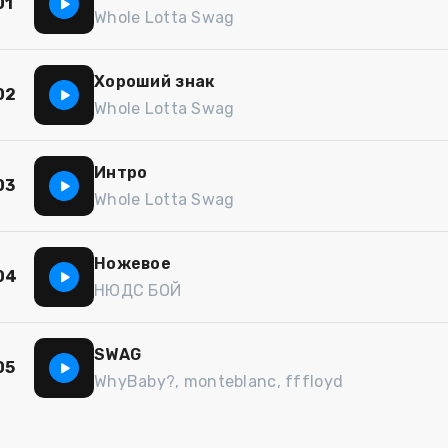
01
Whole Lotta Swag
Хороший знак
02
Whole Lotta Swag
Интро
03
Whole Lotta Swag
Ножевое
04
НЮДС БОЙ
SWAG
05
WhyBaby?, monteblanc, fffloyd