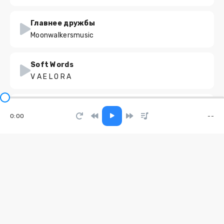
Главнее дружбы
Moonwalkersmusic
Soft Words
V A E L O R A
Не доверяй в этом мире никому
0:00
--
Наши Слёзы
Она танцует под шагами
Hovos
Сквозь года я
Radil, Aname