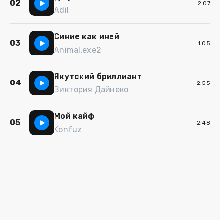
02
2:07
Adil
Синие как иней
03
1:05
Animal.exe2
Якутский бриллиант
04
2:55
Виктория Дайнеко
Мой кайф
05
2:48
Konfuz