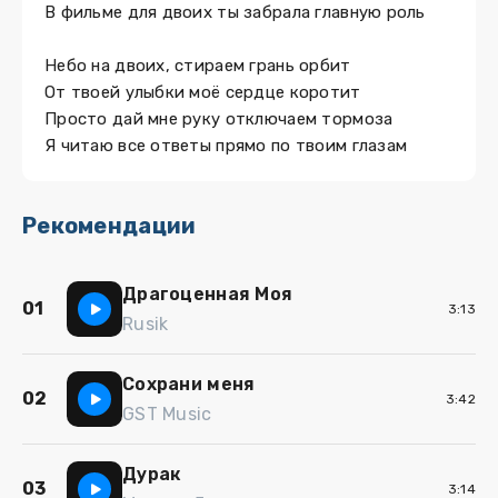
В фильме для двоих ты забрала главную роль
Небо на двоих, стираем грань орбит
От твоей улыбки моё сердце коротит
Просто дай мне руку отключаем тормоза
Я читаю все ответы прямо по твоим глазам
Рекомендации
Драгоценная Моя
01
3:13
Rusik
Сохрани меня
02
3:42
GST Music
Дурак
03
3:14