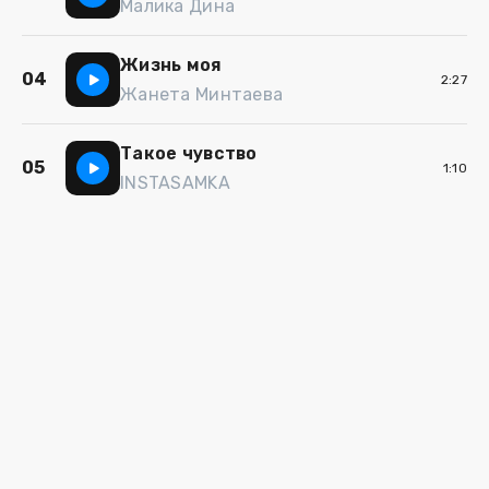
Малика Дина
Жизнь моя
04
2:27
Жанета Минтаева
Такое чувство
05
1:10
INSTASAMKA