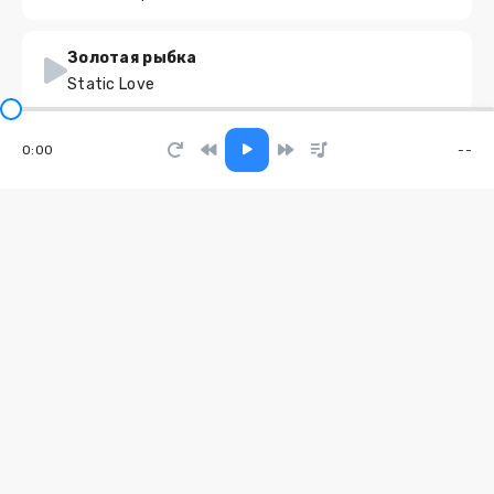
Золотая рыбка
Static Love
Тайфун
0:00
--
ЭГОИСТКА
Moving Mountains
Kanye Soul
Пылающий змей
Bear Sound Music
In My Soul
Bob Dominator