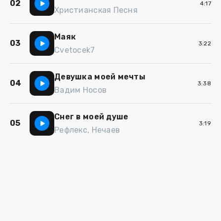
02
4:17
Христианская Песня
Маяк
03
3:22
Cvetocek7
Девушка моей мечты
04
3:38
Вадим Носов
Снег в моей душе
05
3:19
Рефлекс, Нечаев