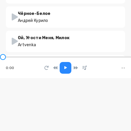
Чёрное-Белое
Андрей Курило
Ой, Угости Меня, Милок
Artvenka
Again My Love
0:00
--
Davvi
Soft Hands, Hard Truths
Maddox Chain
Постой, паровоз
MusicMix