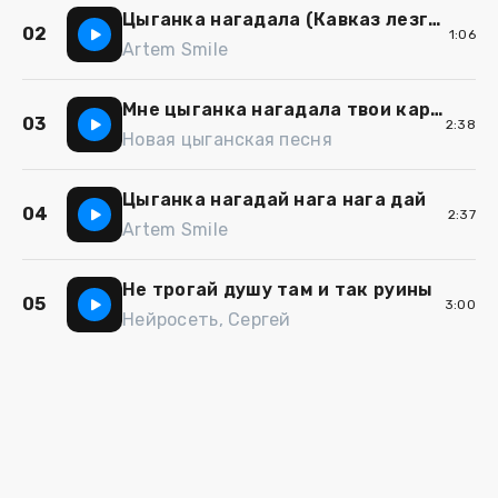
Цыганка нагадала (Кавказ лезгинка)
02
1:06
Artem Smile
Мне цыганка нагадала твои карие глаза
03
2:38
Новая цыганская песня
Цыганка нагадай нага нага дай
04
2:37
Artem Smile
Не трогай душу там и так руины
05
3:00
Нейросеть, Сергей