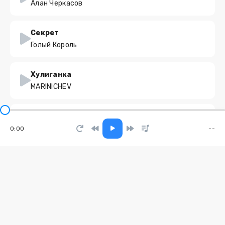
Алан Черкасов
Секрет
Голый Король
Хулиганка
MARINICHEV
Ну что танцуем
Sharygin
0:00
--
Не виноват народ наш в бедах правых
RB Kuz Muz
Obsession
Andre_Naline