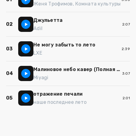
Женя Трофимов, Комната культуры
Джульетта
02
2:07
Adil
Не могу забыть то лето
03
2:39
LXE
Малиновое небо кавер (Полная версия)
04
3:07
Miyagi
отражение печали
05
2:01
наше последнее лето