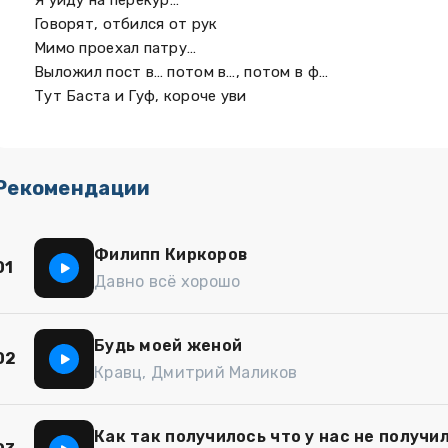
Я уйду на перекур…
Говорят, отбился от рук
Мимо проехал патру…
Выложил пост в… потом в…, потом в ф…
Тут Баста и Гуф, короче уви
Рекомендации
Филипп Киркоров
01
Давно всё хорошо
Будь моей женой
02
Кравц, Дмитрий Маликов
Как так получилось что у нас не получи