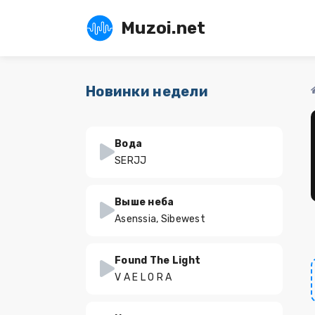
Muzoi.net
Новинки недели
Вода
SERJJ
Выше неба
Asenssia, Sibewest
Found The Light
V A E L O R A