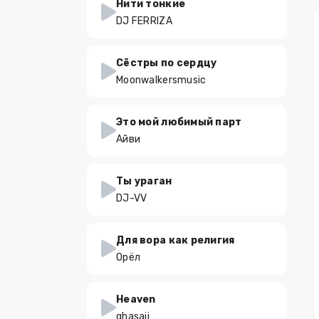
Нити тонкие
DJ FERRIZA
Сёстры по сердцу
Moonwalkersmusic
Это мой любимый парт
Айви
Ты ураган
DJ-VV
Для вора как религия
Орёл
Heaven
ghasaii