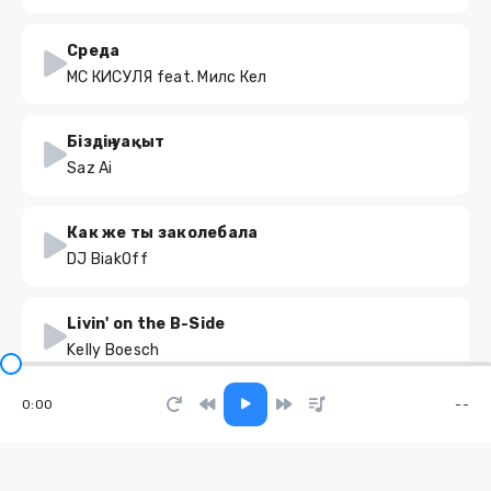
Среда
МС КИСУЛЯ feat. Милс Кел
Біздің уақыт
Saz Ai
Как же ты заколебала
DJ BiakOff
Livin' on the B-Side
Kelly Boesch
0:00
--
Я слишком сильная
Любаша