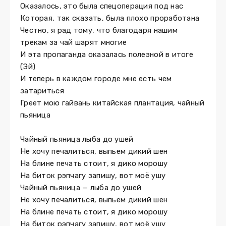
Оказалось, это была спецоперация под нас
Которая, так сказать, была плохо проработана
Честно, я рад тому, что благодаря нашим
трекам за чай шарят многие
И эта пропаганда оказалась полезной в итоге
(Эй)
И теперь в каждом городе мне есть чем
затариться
Греет мою гайвань китайская плантация, чайный
пьяница
Чайный пьяница лыба до ушей
Не хочу печалиться, выпьем дикий шен
На блине печать стоит, я дико морошу
На биток рэпчагу запишу, вот моё ушу
Чайный пьяница — лыба до ушей
Не хочу печалиться, выпьем дикий шен
На блине печать стоит, я дико морошу
На биток рэпчагу запишу, вот моё ушу