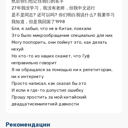
然后你们也记住我们的名字
27年我没学习，我没有老师，但我中文还行
是不是同志? 还可以吗? 你们明白我说什么? 我要学习
我知道，但是我回国了1998
Бля, я забыл, что не в Китае, поехали
Это было микрообращение специально для них
Могу поспорить, они поймут это, как делать
нехуй
Но кто-то из наших скажет, что Гуф
неправильно говорит
Я не обращался за помощью ни к репетиторам,
ни к интернету
Просто написал, как сказал бы это
И если я где-то допустил ошибку
Прошу простить за мой китайский
двадцатисемилетней давности
Рекомендации