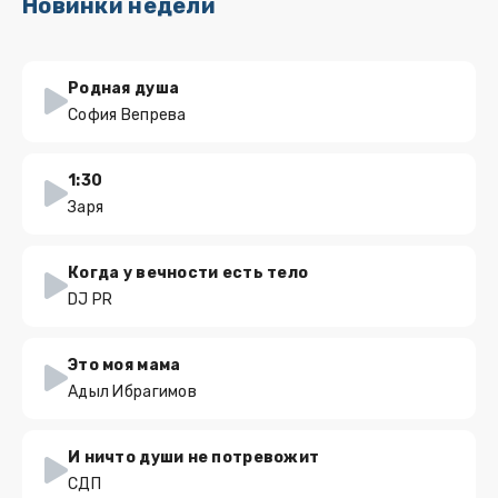
Новинки недели
Родная душа
София Вепрева
1:30
Заря
Когда у вечности есть тело
DJ PR
Это моя мама
Адыл Ибрагимов
И ничто души не потревожит
СДП