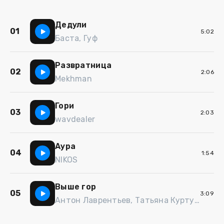
Дедули
01
5:02
Баста, Гуф
Развратница
02
2:06
Mekhman
Гори
03
2:03
wavdealer
Аура
04
1:54
NIKOS
Выше гор
05
3:09
Антон Лаврентьев, Татьяна Куртукова, NЮ