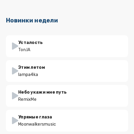
Новинки недели
Усталость
Ton.IA
Этим летом
lampa4ka
Небо укажи мне путь
RemixMe
Упрямые глаза
Moonwalkersmusic