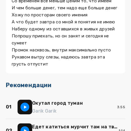
Со временем все меньше ценим то, что имеем
И чем больше денег, тем надо еще больше денег
Хожу по просторам своего имения
А что будет завтра со мной я понятия не имею
Наберу одному из оставшихся в живых друзей
Попрошу приехать, но он занят и сегодня не
сумеет
Промок насквозь, внутри максимально пусто
Рукавом вытру слезы, надеюсь завтра эта
грусть отпустит
Рекомендации
Окутал город туман
01
3:55
Garik Garik
Едет катиться мурчит там на твоё мнение
02
1:14