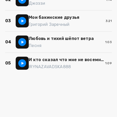
Джоззи
Мои бакинские друзья
03
3:21
Григорий Заречный
Любовь и тихий шёпот ветра
04
1:03
Песня
И кто сказал что мне не восемнадцать
05
1:09
IRYNAZAVADSKA888