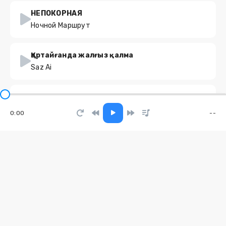
НЕПОКОРНАЯ
Ночной Маршрут
Қартайғанда жалғыз қалма
Saz Ai
Новый день
KARA KROSS
0:00
--
У меня есть любовь
Shamo
Обнимай меня
Light Music
Солнце в ладонях