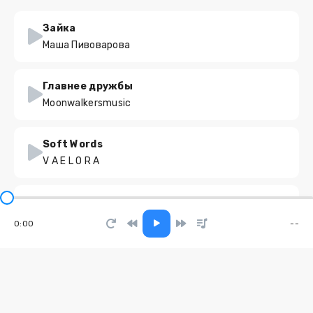
Зайка
Маша Пивоварова
Главнее дружбы
Moonwalkersmusic
Soft Words
V A E L O R A
Не доверяй в этом мире никому
Наши Слёзы
0:00
--
Она танцует под шагами
Hovos