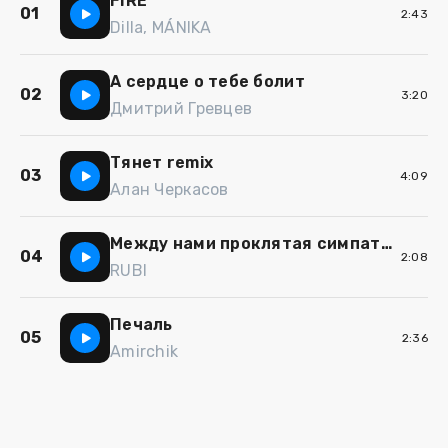
FIRE
01
2:43
Dilla, MÁNIKA
А сердце о тебе болит
02
3:20
Дмитрий Гревцев
Тянет remix
03
4:09
Алан Черкасов
Между нами проклятая симпатия
04
2:08
RUBI
Печаль
05
2:36
Amirchik