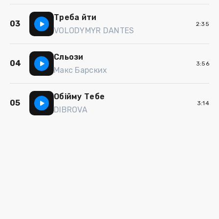
Треба йти
03
2:35
VOLODYMYR DANTES
Сльози
04
3:56
Макс Барских
Обійму Тебе
05
3:14
DIBROVA