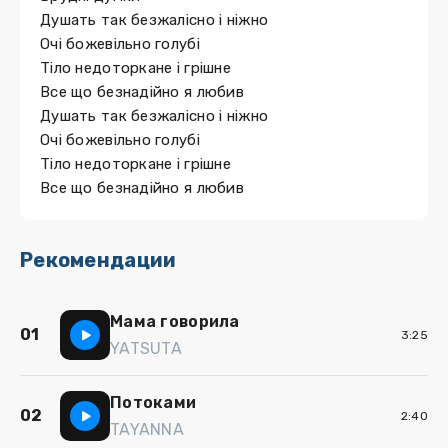
Душать так безжалісно і ніжно
Очі божевільно голубі
Тіло недоторкане і грішне
Все що безнадійно я любив
Душать так безжалісно і ніжно
Очі божевільно голубі
Тіло недоторкане і грішне
Все що безнадійно я любив
Рекомендации
Мама говорила
01
3:25
YATSUTA
Потоками
02
2:40
TAYANNA