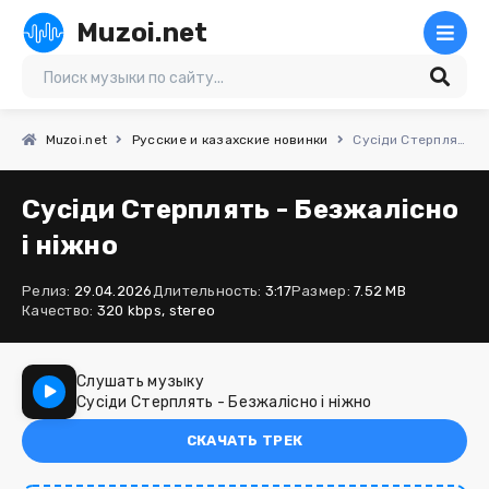
Muzoi.net
Muzoi.net
Русские и казахские новинки
Сусіди Стерплять - Безжалісно і ніжно
Сусіди Стерплять - Безжалісно
і ніжно
Релиз:
29.04.2026
Длительность:
3:17
Размер:
7.52 MB
Качество:
320 kbps, stereo
Слушать музыку
Сусіди Стерплять - Безжалісно і ніжно
СКАЧАТЬ ТРЕК