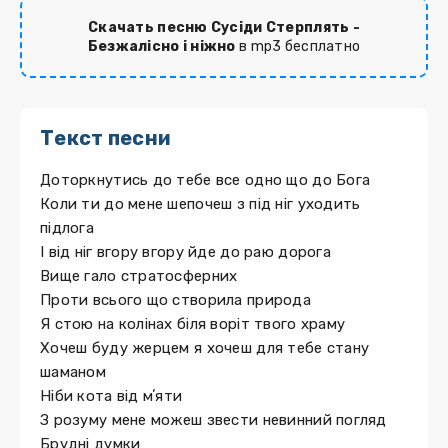
Скачать песню Сусіди Стерплять -
Безжалісно і ніжно
в mp3 бесплатно
Текст песни
Доторкнутись до тебе все одно що до Бога
Коли ти до мене шепочеш з під ніг уходить
підлога
І від ніг вгору вгору йде до раю дорога
Вище гало стратосферних
Проти всього що створила природа
Я стою на колінах біля воріт твого храму
Хочеш буду жерцем я хочеш для тебе стану
шаманом
Ніби кота від мʼяти
З розуму мене можеш звести невинний погляд
Брудні думки