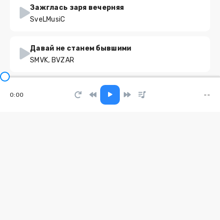
Зажглась заря вечерняя
SveLMusiC
Давай не станем бывшими
SMVK, BVZAR
Хочу я быть с тобой
0:00
--
Михалыч
Я вас обожаю
Moonwalkersmusic
Тихий дом
Vika Gromik
За любовь