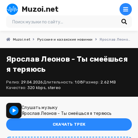
Muzoi.net
Muzoi.net
Русские и казахские новинки
Ярослав Леонов - Ты смеёшься я теряюсь
Ярослав Леонов - Ты смеёшься
я теряюсь
Релиз:
29.04.2026
Длительность:
1:08
Размер:
2.62 MB
Качество:
320 kbps, stereo
Слушать музыку
Ярослав Леонов - Ты смеёшься я теряюсь
СКАЧАТЬ ТРЕК