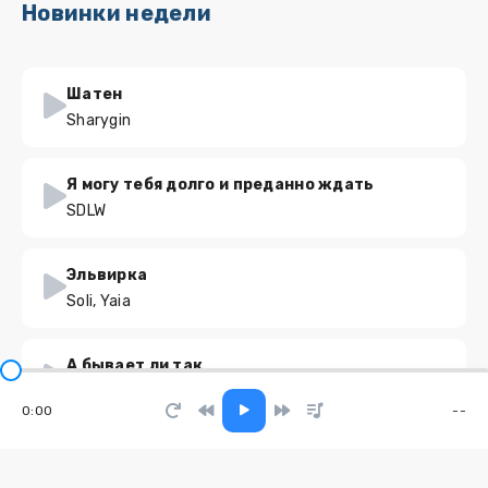
Новинки недели
Шатен
Sharygin
Я могу тебя долго и преданно ждать
SDLW
Эльвирка
Soli, Yaia
А бывает ли так
Gudvin
0:00
--
Коньячок и кофеёк
Moonwalkersmusic