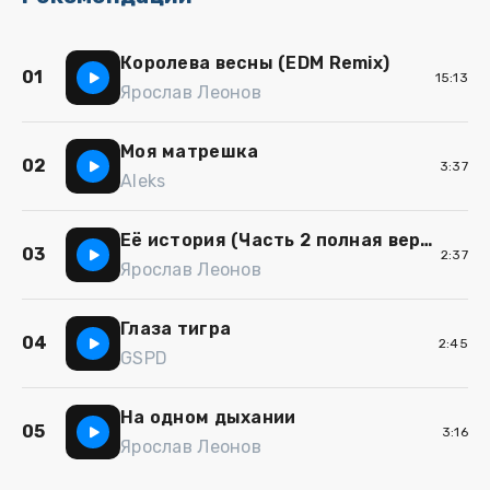
Королева весны (EDM Remix)
01
15:13
Ярослав Леонов
Моя матрешка
02
3:37
Aleks
Её история (Часть 2 полная версия)
03
2:37
Ярослав Леонов
Глаза тигра
04
2:45
GSPD
На одном дыхании
05
3:16
Ярослав Леонов