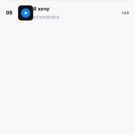
Я хочу
05
1:28
xxxmanera