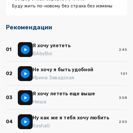
Буду жить по-новому без страха без измены
Рекомендации
Я хочу улететь
01
2:45
BAbyBoi
Не хочу я быть удобной
02
1:01
Ирина Завадская
Я хочу лететь еще выше
03
3:58
Нюша
Ну как же я тебя хочу любить
04
2:50
SashaG