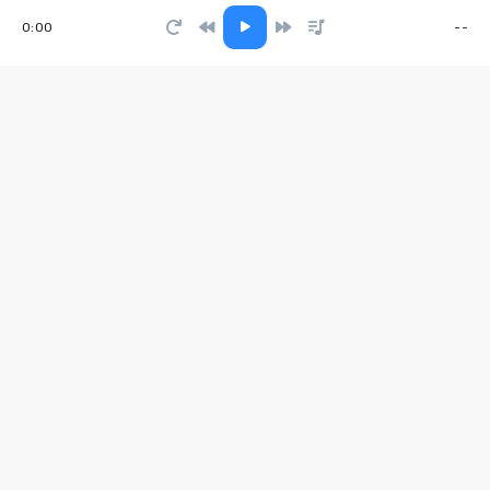
0:00
--
Холодом
A-Sultan
Best Man Blues
almost real.
Скучаю
Maksvibe
+ Если с Лысьвы
Неуловимый
Три топора
Moonwalkermusic