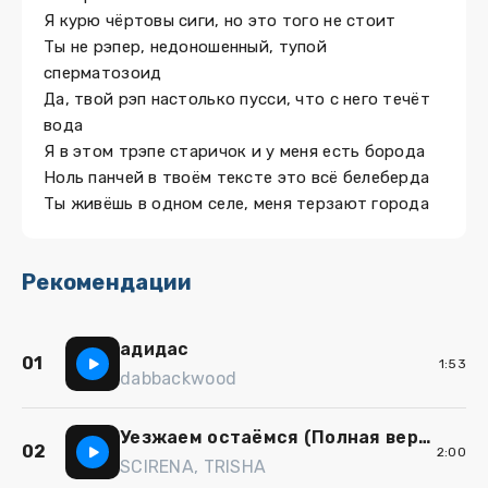
Я курю чёртовы сиги, но это того не стоит
Ты не рэпер, недоношенный, тупой
сперматозоид
Да, твой рэп настолько пусси, что с него течёт
вода
Я в этом трэпе старичок и у меня есть борода
Ноль панчей в твоём тексте это всё белеберда
Ты живёшь в одном селе, меня терзают города
Рекомендации
адидас
01
1:53
dabbackwood
Уезжаем остаёмся (Полная версия)
02
2:00
SCIRENA, TRISHA