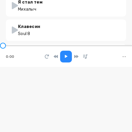
Я стал тем
Михалыч
Клавесин
Soul 8
Мало мало мало малоооооо
0:00
--
Айви
Жүрегім ауырып жатыр
Sadraddin
Добрый Шубин
Сан Саныч
Я приехал не с цветами
Руслан