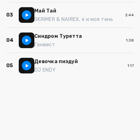
Май Тай
03
2:44
SKRIMER & NAIREX, я и моя тень
Синдром Туретта
04
1:38
Ганвест
Девочка пиздуй
05
1:17
DJ ENDY