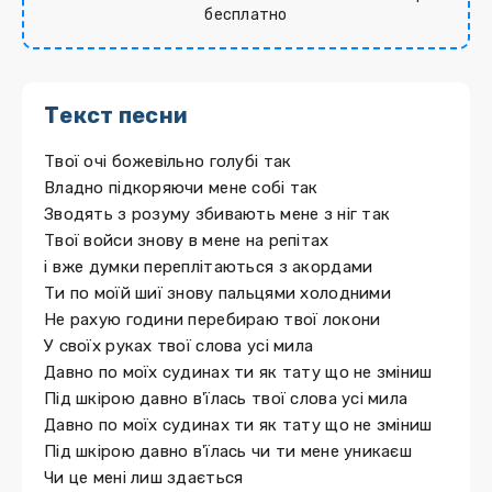
бесплатно
Текст песни
Твої очі божевільно голубі так
Владно підкоряючи мене собі так
Зводять з розуму збивають мене з ніг так
Твої войси знову в мене на репітах
і вже думки переплітаються з акордами
Ти по моїй шиї знову пальцями холодними
Не рахую години перебираю твої локони
У своїх руках твої слова усі мила
Давно по моїх судинах ти як тату що не зміниш
Під шкірою давно в'їлась твої слова усі мила
Давно по моїх судинах ти як тату що не зміниш
Під шкірою давно в'їлась чи ти мене уникаєш
Чи це мені лиш здається