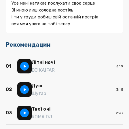
Усе мені натякає послухати своє серце
Зі мною лиш холодна постіль
і ти у груди робиш свій останній постріл
вся моя увага на тобі тепер
Рекомендации
Літні ночі
01
3:19
DJ KAIFAR
Душ
02
3:15
Шугар
Твої очі
03
2:37
ROMA DJ