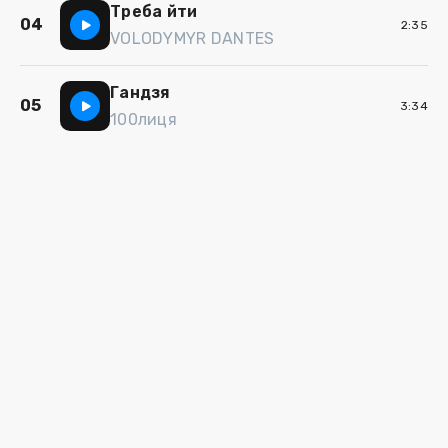
Треба йти
04
2:35
VOLODYMYR DANTES
Гандзя
05
3:34
100лиця