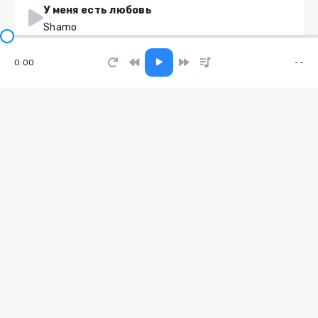
У меня есть любовь
Shamo
0:00
--
Обнимай меня
Light Music
Солнце в ладонях
V.Erema
The Night We Almost Made It
Maddox Chain
Целуй меня
Kile Qweed
Всё к лучшему