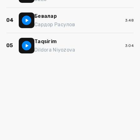
Бевалар
04
3:48
Сардор Расулов
Taqsirim
05
3:04
Dildora Niyozova