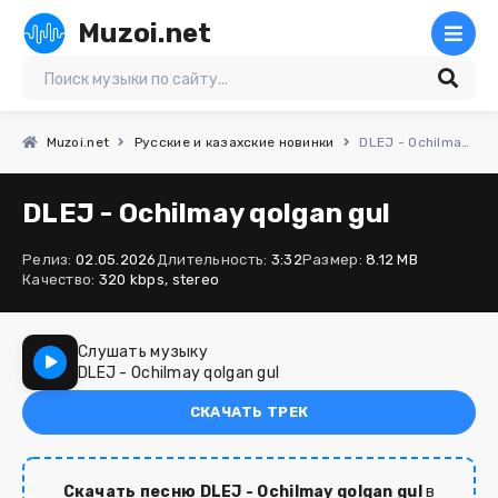
Muzoi.net
Muzoi.net
Русские и казахские новинки
DLEJ - Ochilmay qolgan gul
DLEJ - Ochilmay qolgan gul
Релиз:
02.05.2026
Длительность:
3:32
Размер:
8.12 MB
Качество:
320 kbps, stereo
Слушать музыку
DLEJ - Ochilmay qolgan gul
СКАЧАТЬ ТРЕК
Скачать песню DLEJ - Ochilmay qolgan gul
в