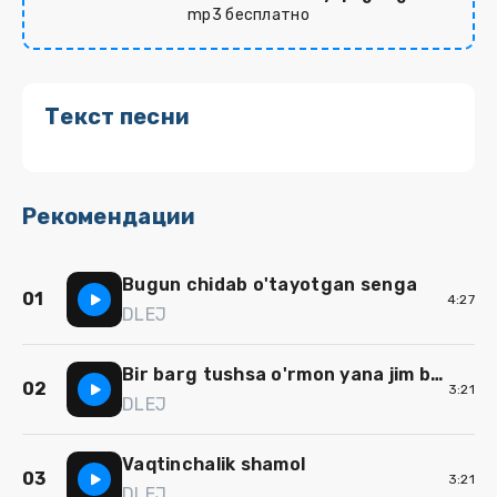
mp3 бесплатно
Текст песни
Рекомендации
Bugun chidab o'tayotgan senga
01
4:27
DLEJ
Bir barg tushsa o'rmon yana jim bo'ladi
02
3:21
DLEJ
Vaqtinchalik shamol
03
3:21
DLEJ