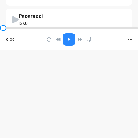
Paparazzi
ISKO
0:00
--
Примчусь птицей
Guru Ai
5 Вёрст коломна
Lina MAYER
Сыпь соль
оторвы
Forgotten Dreams
RemixMe