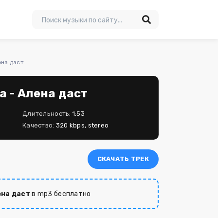
ена даст
а - Алена даст
Длительность:
1:53
Качество:
320 kbps, stereo
СКАЧАТЬ ТРЕК
ена даст
в mp3 бесплатно