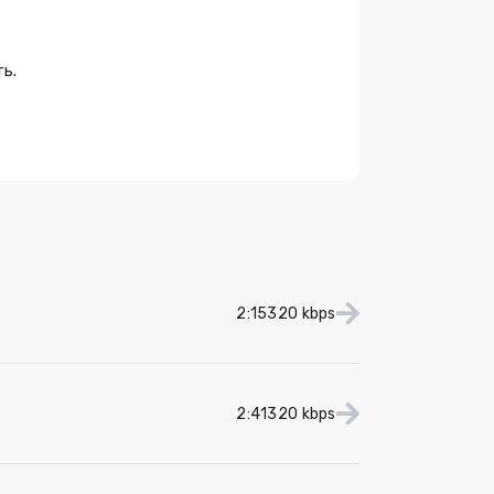
ь.
2:15
320 kbps
2:41
320 kbps