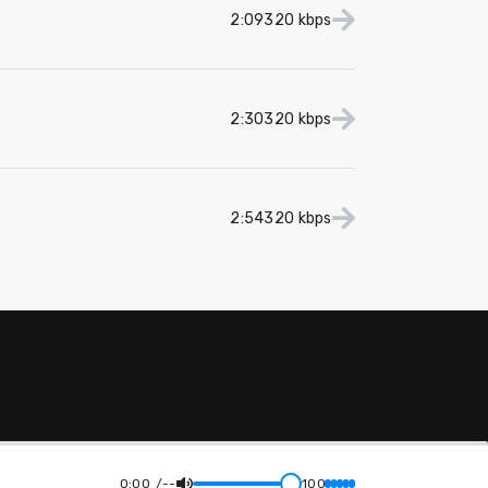
2:09
320 kbps
2:30
320 kbps
2:54
320 kbps
0:00
--
100