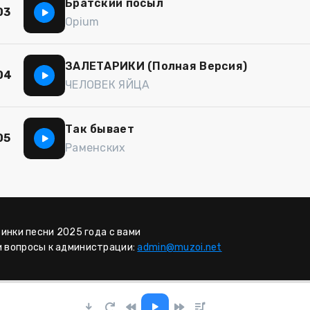
Братский посыл
03
Opium
ЗАЛЕТАРИКИ (Полная Версия)
04
ЧЕЛОВЕК ЯЙЦА
Так бывает
05
Раменских
винки песни 2025 года с вами
и вопросы к администрации:
admin@muzoi.net