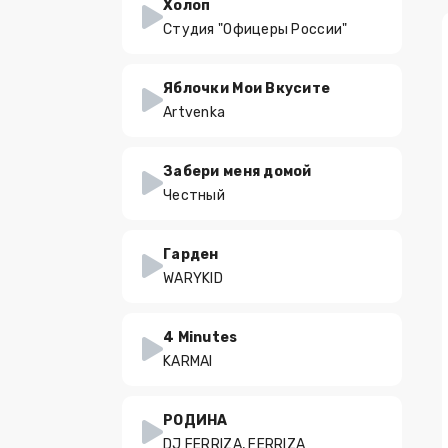
Холоп
Студия "Офицеры России"
Яблочки Мои Вкусите
Artvenka
Забери меня домой
Честный
Гарден
WARYKID
4 Minutes
KARMAI
РОДИНА
DJ FERRIZA, FERRIZA