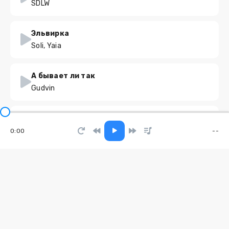
SDLW
Эльвирка
Soli, Yaia
А бывает ли так
Gudvin
Коньячок и кофеёк
Moonwalkersmusic
0:00
--
Heart of Stone
DJ.ILHAM
VALHALLA CALLING, PT. 2 (ВАЛЬХАЛЛА ЗОВЁТ, ЧАСТЬ 2)
Draugr Balled