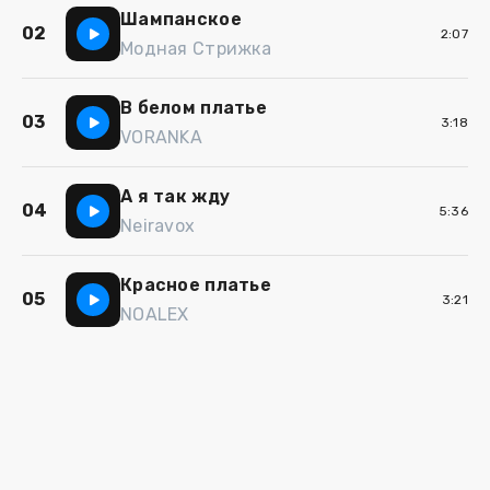
Шампанское
02
2:07
Модная Стрижка
В белом платье
03
3:18
VORANKA
А я так жду
04
5:36
Neiravox
Красное платье
05
3:21
NOALEX