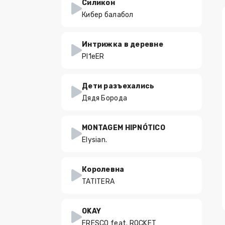
Силикон
Кибер балабол
Интрижка в деревне
PI1eER
Дети разъехались
Дядя Борода
MONTAGEM HIPNÓTICO
Elysian.
Королевна
TATITERA
OKAY
FRESCO feat. ROCKET