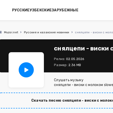
РУССКИЕ
УЗБЕКСКИЕ
ЗАРУБЕЖНЫЕ
Muzoi.net
Русские и казахские новинки
снялцепи - виски с мол
снялцепи - виски 
Релиз:
02.05.2026
Размер:
2.36 MB
Слушать музыку
снялцепи - виски с молоком slow
Скачать песню снялцепи - виски с молок