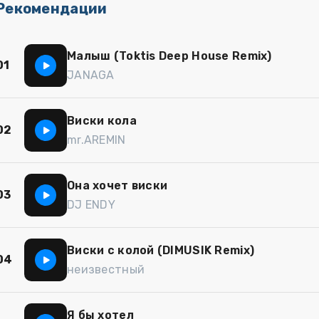
Рекомендации
Малыш (Toktis Deep House Remix)
01
JANAGA
Виски кола
02
mr.AREMIN
Она хочет виски
03
DJ ENDY
Виски с колой (DIMUSIK Remix)
04
неизвестный
Я бы хотел