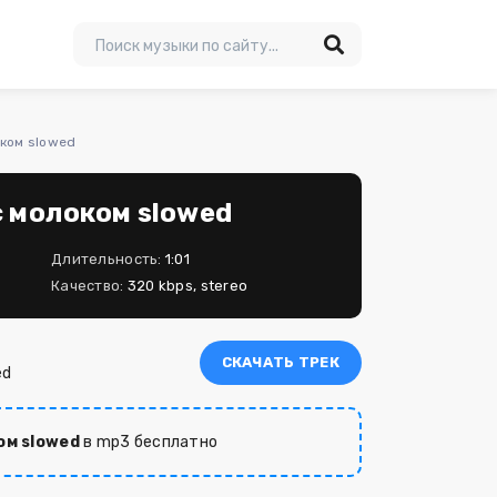
оком slowed
с молоком slowed
Длительность:
1:01
Качество:
320 kbps, stereo
СКАЧАТЬ ТРЕК
ed
ом slowed
в mp3 бесплатно