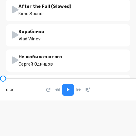
After the Fall (Slowed)
Kimo Sounds
Кораблики
Vlad Vilnev
Не люби женатого
Сергей Одинцов
Бессовестно красива
Ночной Маршрут
0:00
--
Это всё ненормально
Орёл
Rise again