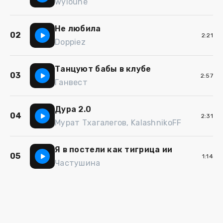
wyloune
Не любила
02
2:21
Doppiez
Танцуют бабы в клубе
03
2:57
Ганвест
Дура 2.0
04
2:31
Мурат Тхагалегов, KalashnikoFF
Я в постели как тигрица ии
05
1:14
Частушина