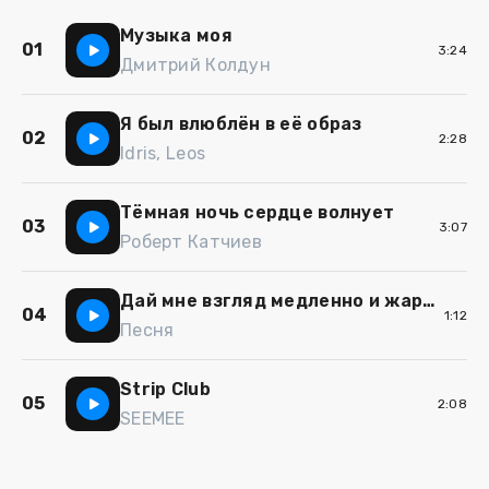
Музыка моя
01
3:24
Дмитрий Колдун
Я был влюблён в её образ
02
2:28
Idris, Leos
Тёмная ночь сердце волнует
03
3:07
Роберт Катчиев
Дай мне взгляд медленно и жарко
04
1:12
Песня
Strip Club
05
2:08
SEEMEE