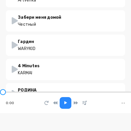
Artvenka
Забери меня домой
Честный
Гарден
WARYKID
4 Minutes
KARMAI
РОДИНА
DJ FERRIZA, FERRIZA
0:00
--
Доброе утро, суббота
Moonwalkersmusic