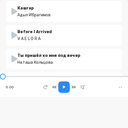
Кашгар
Адыл Ибрагимов
Before I Arrived
V A E L O R A
Ты пришёл ко мне под вечер
Наташа Кольцова
И снова седая ночь
ROBI AI
0:00
--
Ешқашан тоймаймын
DARICORN
Невесомая