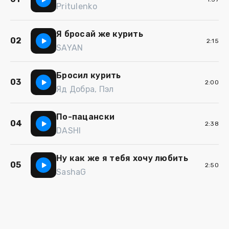
Pritulenko
Я бросай же курить
02
2:15
SAYAN
Бросил курить
03
2:00
Яд Добра, Пэл
По-пацански
04
2:38
DASHI
Ну как же я тебя хочу любить
05
2:50
SashaG