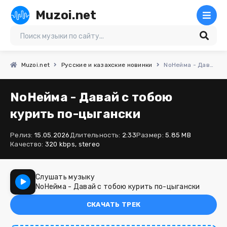
Muzoi.net
Muzoi.net
Русские и казахские новинки
NoНейма - Давай с тобою курить по-цыгански
NoНейма - Давай с тобою
курить по-цыгански
Релиз:
15.05.2026
Длительность:
2:33
Размер:
5.85 MB
Качество:
320 kbps, stereo
Слушать музыку
NoНейма - Давай с тобою курить по-цыгански
СКАЧАТЬ ТРЕК